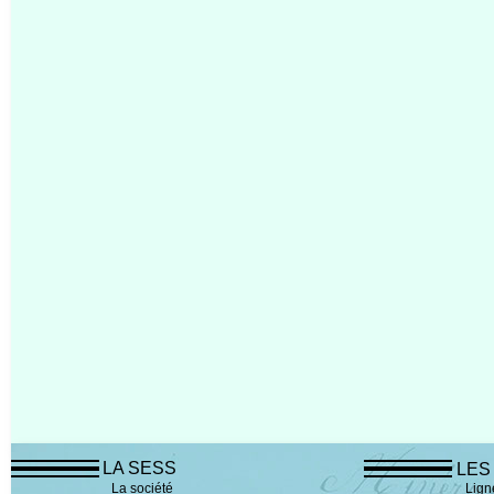
LA SESS
LES
La société
Lign