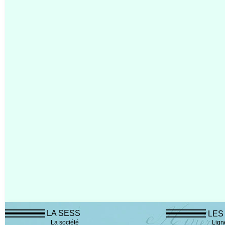
LA SESS
LES
La société
Lign