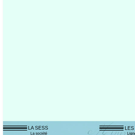
LA SESS
LES
La société
Lign