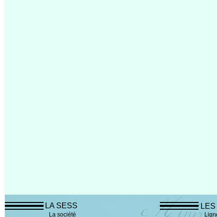
LA SESS
LES
La société
Lign