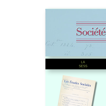
LA
SESS